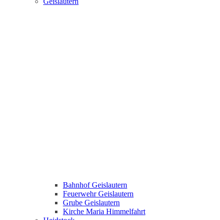
Geislautern
Bahnhof Geislautern
Feuerwehr Geislautern
Grube Geislautern
Kirche Maria Himmelfahrt