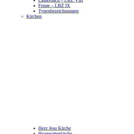
Lauterbach – LBZ VIII
Fenne – LBZ IX
Typenbezeichnungen
Kirchen
Herz Jesu Kirche
Hugenottenkirche