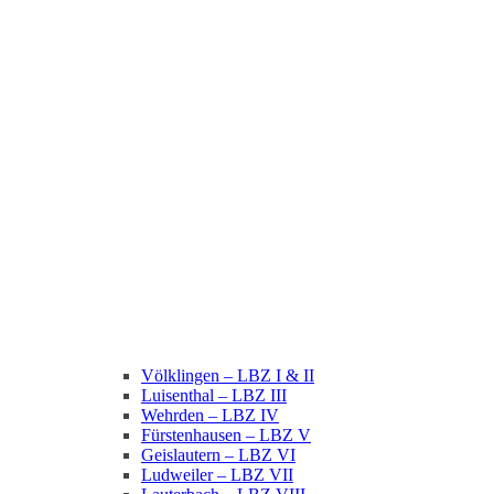
Völklingen – LBZ I & II
Luisenthal – LBZ III
Wehrden – LBZ IV
Fürstenhausen – LBZ V
Geislautern – LBZ VI
Ludweiler – LBZ VII