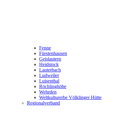
Fenne
Fürstenhausen
Geislautern
Heidstock
Lauterbach
Ludweiler
Luisenthal
Röchlinghöhe
Wehrden
Weltkulturerbe Völklinger Hütte
Regionalverband