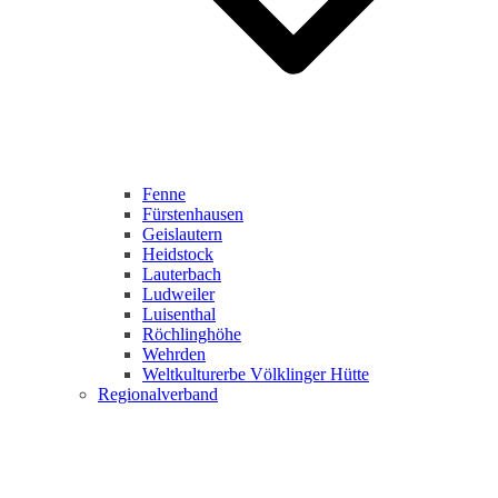
Fenne
Fürstenhausen
Geislautern
Heidstock
Lauterbach
Ludweiler
Luisenthal
Röchlinghöhe
Wehrden
Weltkulturerbe Völklinger Hütte
Regionalverband