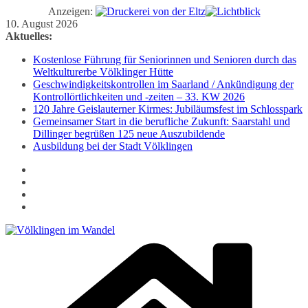
Anzeigen:
Zum
10. August 2026
Inhalt
Aktuelles:
springen
Kostenlose Führung für Seniorinnen und Senioren durch das
Weltkulturerbe Völklinger Hütte
Geschwindigkeitskontrollen im Saarland / Ankündigung der
Kontrollörtlichkeiten und -zeiten – 33. KW 2026
120 Jahre Geislauterner Kirmes: Jubiläumsfest im Schlosspark
Gemeinsamer Start in die berufliche Zukunft: Saarstahl und
Dillinger begrüßen 125 neue Auszubildende
Ausbildung bei der Stadt Völklingen