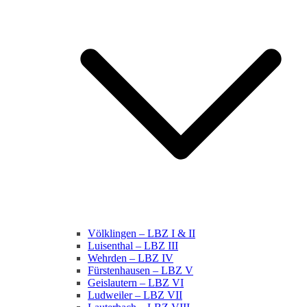
Völklingen – LBZ I & II
Luisenthal – LBZ III
Wehrden – LBZ IV
Fürstenhausen – LBZ V
Geislautern – LBZ VI
Ludweiler – LBZ VII