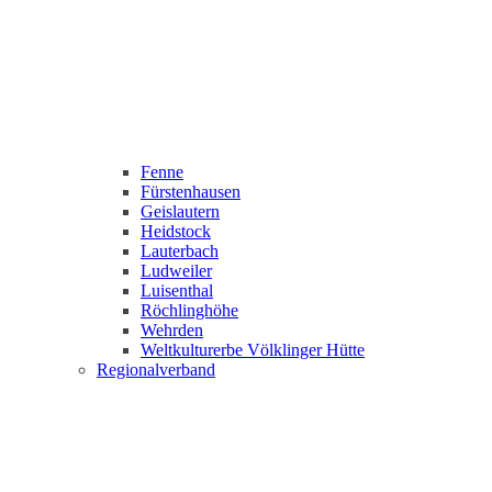
Fenne
Fürstenhausen
Geislautern
Heidstock
Lauterbach
Ludweiler
Luisenthal
Röchlinghöhe
Wehrden
Weltkulturerbe Völklinger Hütte
Regionalverband