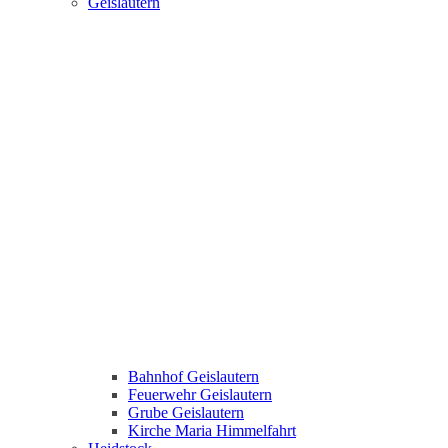
Geislautern
Bahnhof Geislautern
Feuerwehr Geislautern
Grube Geislautern
Kirche Maria Himmelfahrt