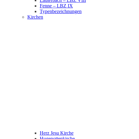
Lauterbach – LBZ VIII
Fenne – LBZ IX
Typenbezeichnungen
Kirchen
Herz Jesu Kirche
Hugenottenkirche