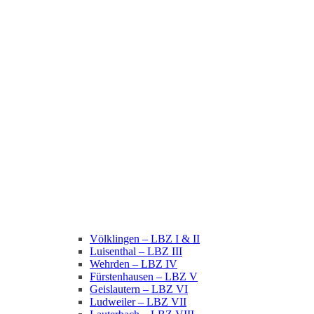
Völklingen – LBZ I & II
Luisenthal – LBZ III
Wehrden – LBZ IV
Fürstenhausen – LBZ V
Geislautern – LBZ VI
Ludweiler – LBZ VII