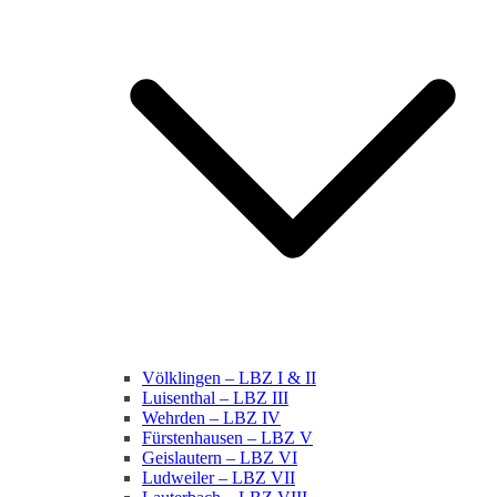
Völklingen – LBZ I & II
Luisenthal – LBZ III
Wehrden – LBZ IV
Fürstenhausen – LBZ V
Geislautern – LBZ VI
Ludweiler – LBZ VII