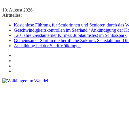
Zum
10. August 2026
Inhalt
Aktuelles:
springen
Kostenlose Führung für Seniorinnen und Senioren durch das We
Geschwindigkeitskontrollen im Saarland / Ankündigung der Kon
120 Jahre Geislauterner Kirmes: Jubiläumsfest im Schlosspark
Gemeinsamer Start in die berufliche Zukunft: Saarstahl und D
Ausbildung bei der Stadt Völklingen