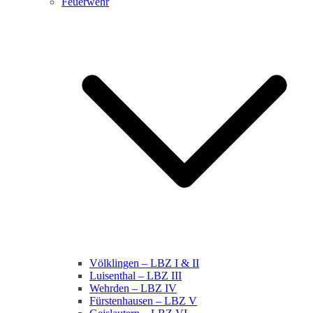
Feuerwehr
Völklingen – LBZ I & II
Luisenthal – LBZ III
Wehrden – LBZ IV
Fürstenhausen – LBZ V