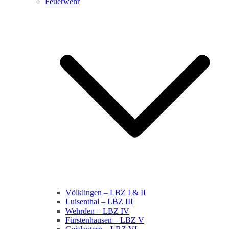
Feuerwehr
Völklingen – LBZ I & II
Luisenthal – LBZ III
Wehrden – LBZ IV
Fürstenhausen – LBZ V