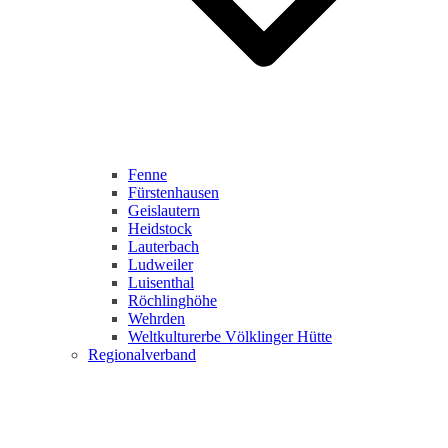
Fenne
Fürstenhausen
Geislautern
Heidstock
Lauterbach
Ludweiler
Luisenthal
Röchlinghöhe
Wehrden
Weltkulturerbe Völklinger Hütte
Regionalverband