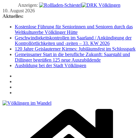
Anzeigen:
Zum
10. August 2026
Inhalt
Aktuelles:
springen
Kostenlose Führung für Seniorinnen und Senioren durch das
Weltkulturerbe Völklinger Hütte
Geschwindigkeitskontrollen im Saarland / Ankündigung der
Kontrollörtlichkeiten und -zeiten – 33. KW 2026
120 Jahre Geislauterner Kirmes: Jubiläumsfest im Schlosspark
Gemeinsamer Start in die berufliche Zukunft: Saarstahl und
Dillinger begrüßen 125 neue Auszubildende
Ausbildung bei der Stadt Völklingen