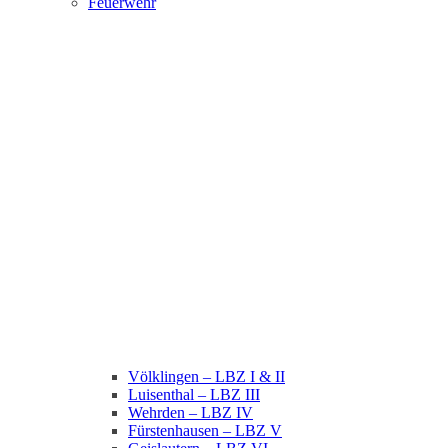
Feuerwehr
Völklingen – LBZ I & II
Luisenthal – LBZ III
Wehrden – LBZ IV
Fürstenhausen – LBZ V