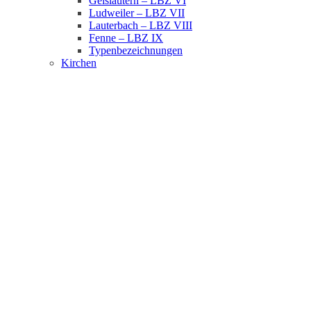
Geislautern – LBZ VI
Ludweiler – LBZ VII
Lauterbach – LBZ VIII
Fenne – LBZ IX
Typenbezeichnungen
Kirchen