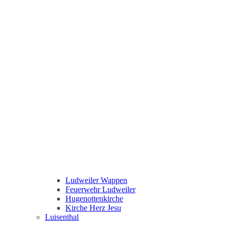
Ludweiler Wappen
Feuerwehr Ludweiler
Hugenottenkirche
Kirche Herz Jesu
Luisenthal