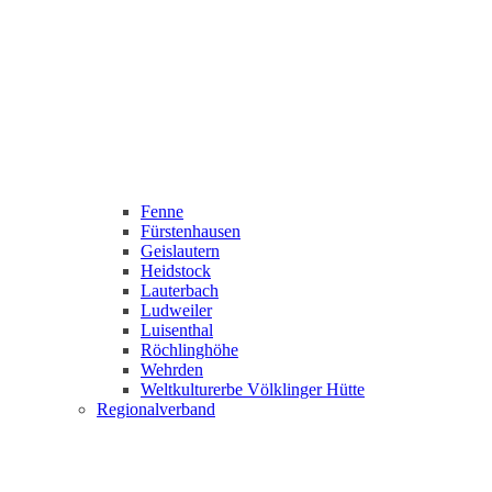
Fenne
Fürstenhausen
Geislautern
Heidstock
Lauterbach
Ludweiler
Luisenthal
Röchlinghöhe
Wehrden
Weltkulturerbe Völklinger Hütte
Regionalverband