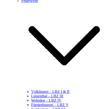
Feuerwehr
Völklingen – LBZ I & II
Luisenthal – LBZ III
Wehrden – LBZ IV
Fürstenhausen – LBZ V