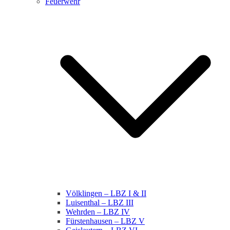
Feuerwehr
Völklingen – LBZ I & II
Luisenthal – LBZ III
Wehrden – LBZ IV
Fürstenhausen – LBZ V