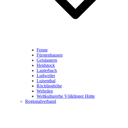
Fenne
Fürstenhausen
Geislautern
Heidstock
Lauterbach
Ludweiler
Luisenthal
Röchlinghöhe
Wehrden
Weltkulturerbe Völklinger Hütte
Regionalverband