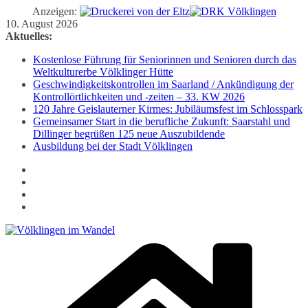
Anzeigen:
Zum
10. August 2026
Inhalt
Aktuelles:
springen
Kostenlose Führung für Seniorinnen und Senioren durch das
Weltkulturerbe Völklinger Hütte
Geschwindigkeitskontrollen im Saarland / Ankündigung der
Kontrollörtlichkeiten und -zeiten – 33. KW 2026
120 Jahre Geislauterner Kirmes: Jubiläumsfest im Schlosspark
Gemeinsamer Start in die berufliche Zukunft: Saarstahl und
Dillinger begrüßen 125 neue Auszubildende
Ausbildung bei der Stadt Völklingen