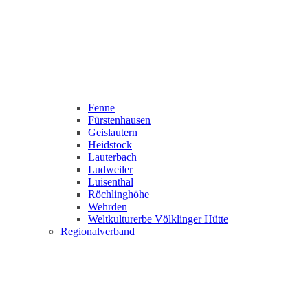
Fenne
Fürstenhausen
Geislautern
Heidstock
Lauterbach
Ludweiler
Luisenthal
Röchlinghöhe
Wehrden
Weltkulturerbe Völklinger Hütte
Regionalverband