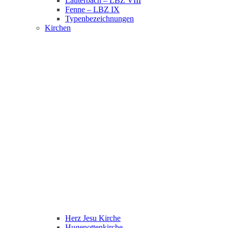
Lauterbach – LBZ VIII
Fenne – LBZ IX
Typenbezeichnungen
Kirchen
Herz Jesu Kirche
Hugenottenkirche