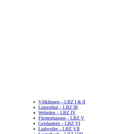
Völklingen – LBZ I & II
Luisenthal – LBZ III
Wehrden – LBZ IV
Fürstenhausen – LBZ V
Geislautern – LBZ VI
Ludweiler – LBZ VII