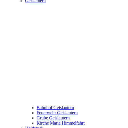
Geislautern
Bahnhof Geislautern
Feuerwehr Geislautern
Grube Geislautern
Kirche Maria Himmelfahrt