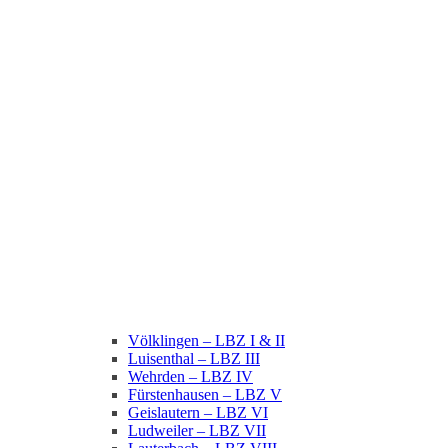
Völklingen – LBZ I & II
Luisenthal – LBZ III
Wehrden – LBZ IV
Fürstenhausen – LBZ V
Geislautern – LBZ VI
Ludweiler – LBZ VII