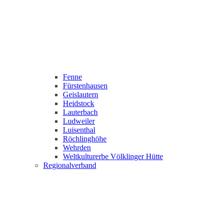
Fenne
Fürstenhausen
Geislautern
Heidstock
Lauterbach
Ludweiler
Luisenthal
Röchlinghöhe
Wehrden
Weltkulturerbe Völklinger Hütte
Regionalverband