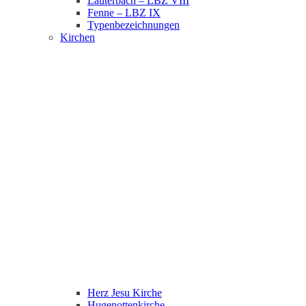
Lauterbach – LBZ VIII
Fenne – LBZ IX
Typenbezeichnungen
Kirchen
Herz Jesu Kirche
Hugenottenkirche