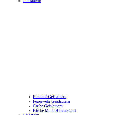
Geislautern
Bahnhof Geislautern
Feuerwehr Geislautern
Grube Geislautern
Kirche Maria Himmelfahrt