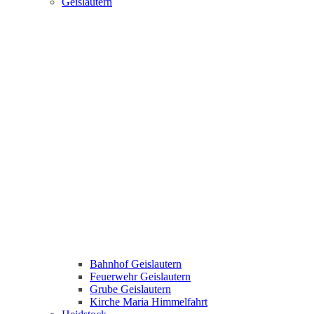
Geislautern
Bahnhof Geislautern
Feuerwehr Geislautern
Grube Geislautern
Kirche Maria Himmelfahrt