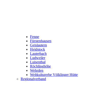
Fenne
Fürstenhausen
Geislautern
Heidstock
Lauterbach
Ludweiler
Luisenthal
Röchlinghöhe
Wehrden
Weltkulturerbe Völklinger Hütte
Regionalverband