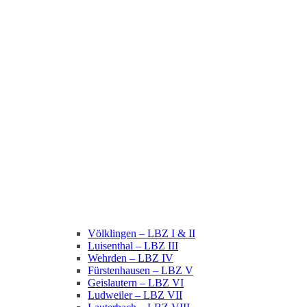
Völklingen – LBZ I & II
Luisenthal – LBZ III
Wehrden – LBZ IV
Fürstenhausen – LBZ V
Geislautern – LBZ VI
Ludweiler – LBZ VII