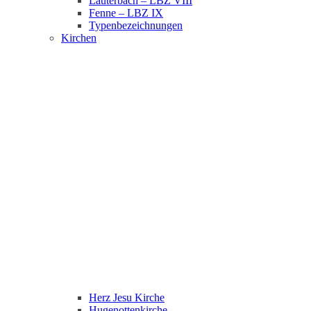
Lauterbach – LBZ VIII
Fenne – LBZ IX
Typenbezeichnungen
Kirchen
Herz Jesu Kirche
Hugenottenkirche