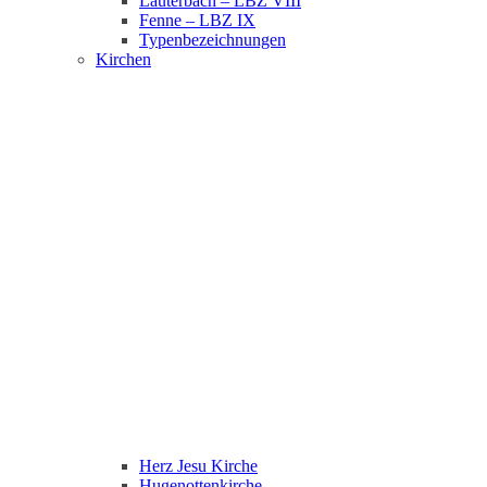
Lauterbach – LBZ VIII
Fenne – LBZ IX
Typenbezeichnungen
Kirchen
Herz Jesu Kirche
Hugenottenkirche