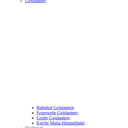
Geislautern
Bahnhof Geislautern
Feuerwehr Geislautern
Grube Geislautern
Kirche Maria Himmelfahrt