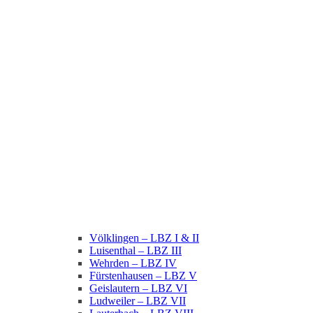
Völklingen – LBZ I & II
Luisenthal – LBZ III
Wehrden – LBZ IV
Fürstenhausen – LBZ V
Geislautern – LBZ VI
Ludweiler – LBZ VII