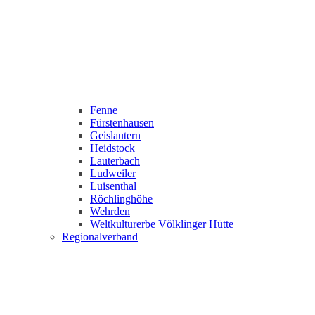
Fenne
Fürstenhausen
Geislautern
Heidstock
Lauterbach
Ludweiler
Luisenthal
Röchlinghöhe
Wehrden
Weltkulturerbe Völklinger Hütte
Regionalverband