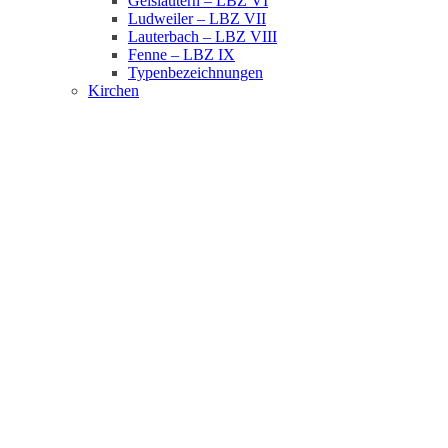
Geislautern – LBZ VI
Ludweiler – LBZ VII
Lauterbach – LBZ VIII
Fenne – LBZ IX
Typenbezeichnungen
Kirchen