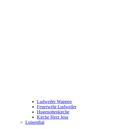
Ludweiler Wappen
Feuerwehr Ludweiler
Hugenottenkirche
Kirche Herz Jesu
Luisenthal