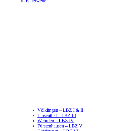
Feuerwehr
Völklingen – LBZ I & II
Luisenthal – LBZ III
Wehrden – LBZ IV
Fürstenhausen – LBZ V