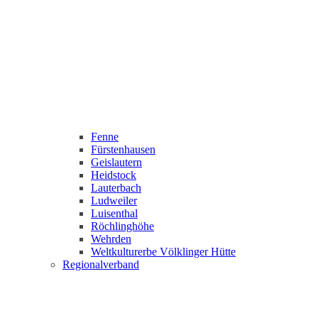
Fenne
Fürstenhausen
Geislautern
Heidstock
Lauterbach
Ludweiler
Luisenthal
Röchlinghöhe
Wehrden
Weltkulturerbe Völklinger Hütte
Regionalverband