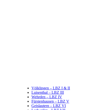
Völklingen – LBZ I & II
Luisenthal – LBZ III
Wehrden – LBZ IV
Fürstenhausen – LBZ V
Geislautern – LBZ VI