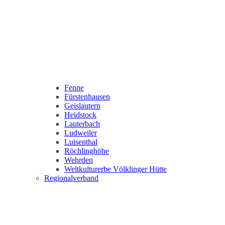
Fenne
Fürstenhausen
Geislautern
Heidstock
Lauterbach
Ludweiler
Luisenthal
Röchlinghöhe
Wehrden
Weltkulturerbe Völklinger Hütte
Regionalverband