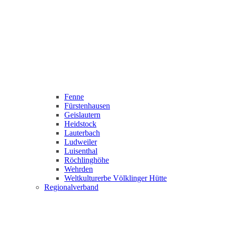
Fenne
Fürstenhausen
Geislautern
Heidstock
Lauterbach
Ludweiler
Luisenthal
Röchlinghöhe
Wehrden
Weltkulturerbe Völklinger Hütte
Regionalverband