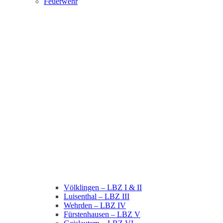
Feuerwehr
Völklingen – LBZ I & II
Luisenthal – LBZ III
Wehrden – LBZ IV
Fürstenhausen – LBZ V