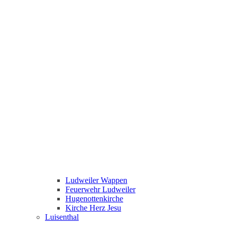
Ludweiler Wappen
Feuerwehr Ludweiler
Hugenottenkirche
Kirche Herz Jesu
Luisenthal