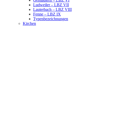
Geislautern – LBZ VI
Ludweiler – LBZ VII
Lauterbach – LBZ VIII
Fenne – LBZ IX
Typenbezeichnungen
Kirchen