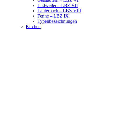
Geislautern – LBZ VI
Ludweiler – LBZ VII
Lauterbach – LBZ VIII
Fenne – LBZ IX
Typenbezeichnungen
Kirchen