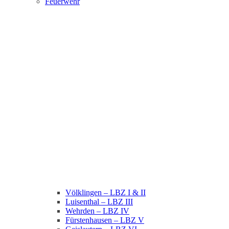
Feuerwehr
Völklingen – LBZ I & II
Luisenthal – LBZ III
Wehrden – LBZ IV
Fürstenhausen – LBZ V