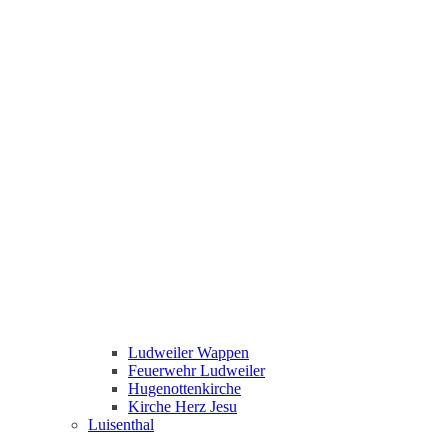
Ludweiler Wappen
Feuerwehr Ludweiler
Hugenottenkirche
Kirche Herz Jesu
Luisenthal