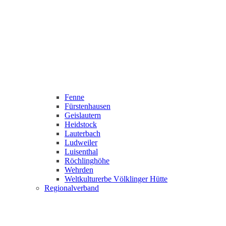
Fenne
Fürstenhausen
Geislautern
Heidstock
Lauterbach
Ludweiler
Luisenthal
Röchlinghöhe
Wehrden
Weltkulturerbe Völklinger Hütte
Regionalverband