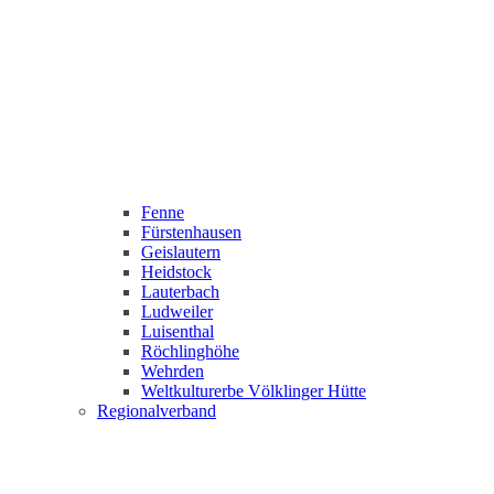
Fenne
Fürstenhausen
Geislautern
Heidstock
Lauterbach
Ludweiler
Luisenthal
Röchlinghöhe
Wehrden
Weltkulturerbe Völklinger Hütte
Regionalverband