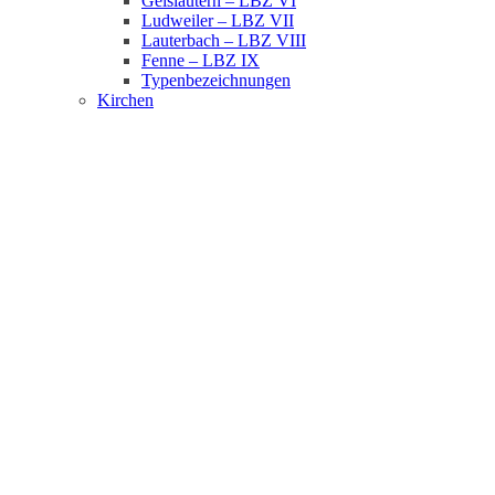
Geislautern – LBZ VI
Ludweiler – LBZ VII
Lauterbach – LBZ VIII
Fenne – LBZ IX
Typenbezeichnungen
Kirchen