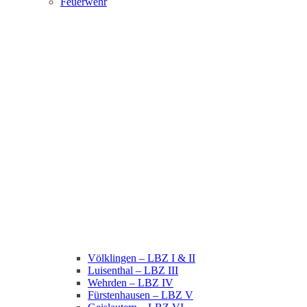
Feuerwehr
Völklingen – LBZ I & II
Luisenthal – LBZ III
Wehrden – LBZ IV
Fürstenhausen – LBZ V