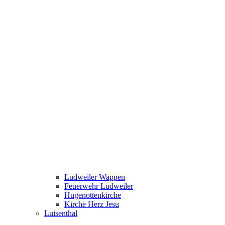
Ludweiler Wappen
Feuerwehr Ludweiler
Hugenottenkirche
Kirche Herz Jesu
Luisenthal