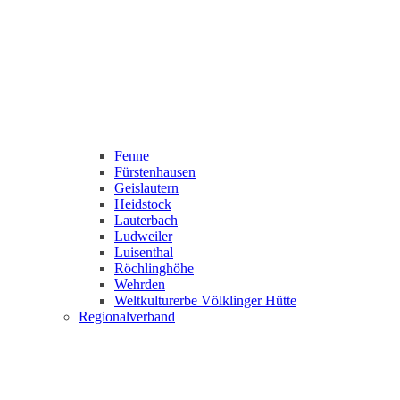
Fenne
Fürstenhausen
Geislautern
Heidstock
Lauterbach
Ludweiler
Luisenthal
Röchlinghöhe
Wehrden
Weltkulturerbe Völklinger Hütte
Regionalverband