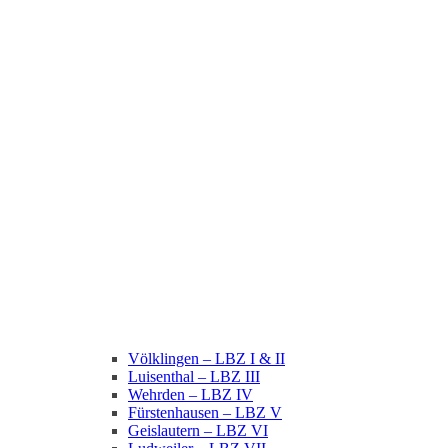
Völklingen – LBZ I & II
Luisenthal – LBZ III
Wehrden – LBZ IV
Fürstenhausen – LBZ V
Geislautern – LBZ VI