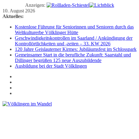
Anzeigen:
Zum
10. August 2026
Inhalt
Aktuelles:
springen
Kostenlose Führung für Seniorinnen und Senioren durch das
Weltkulturerbe Völklinger Hütte
Geschwindigkeitskontrollen im Saarland / Ankündigung der
Kontrollörtlichkeiten und -zeiten – 33. KW 2026
120 Jahre Geislauterner Kirmes: Jubiläumsfest im Schlosspark
Gemeinsamer Start in die berufliche Zukunft: Saarstahl und
Dillinger begrüßen 125 neue Auszubildende
Ausbildung bei der Stadt Völklingen