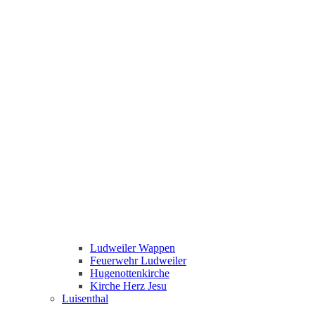
Ludweiler Wappen
Feuerwehr Ludweiler
Hugenottenkirche
Kirche Herz Jesu
Luisenthal