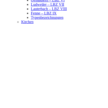
Geislautern – LBZ VI
Ludweiler – LBZ VII
Lauterbach – LBZ VIII
Fenne – LBZ IX
Typenbezeichnungen
Kirchen