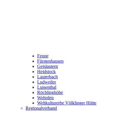
Fenne
Fürstenhausen
Geislautern
Heidstock
Lauterbach
Ludweiler
Luisenthal
Röchlinghöhe
Wehrden
Weltkulturerbe Völklinger Hütte
Regionalverband