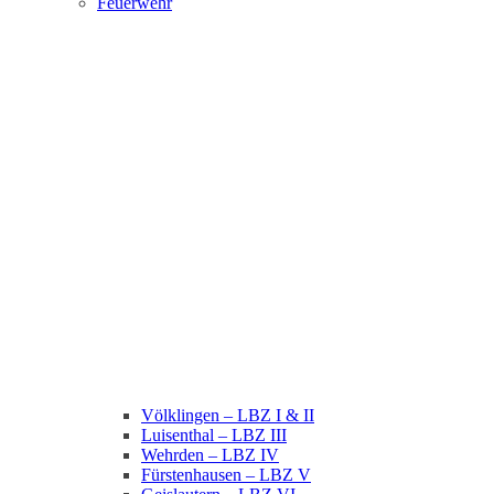
Feuerwehr
Völklingen – LBZ I & II
Luisenthal – LBZ III
Wehrden – LBZ IV
Fürstenhausen – LBZ V