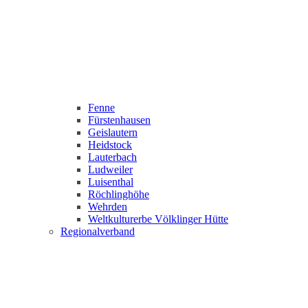
Fenne
Fürstenhausen
Geislautern
Heidstock
Lauterbach
Ludweiler
Luisenthal
Röchlinghöhe
Wehrden
Weltkulturerbe Völklinger Hütte
Regionalverband