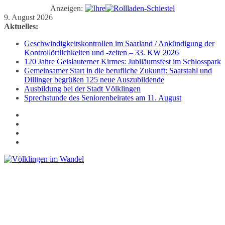
Anzeigen:
Zum
9. August 2026
Inhalt
Aktuelles:
springen
Geschwindigkeitskontrollen im Saarland / Ankündigung der
Kontrollörtlichkeiten und -zeiten – 33. KW 2026
120 Jahre Geislauterner Kirmes: Jubiläumsfest im Schlosspark
Gemeinsamer Start in die berufliche Zukunft: Saarstahl und
Dillinger begrüßen 125 neue Auszubildende
Ausbildung bei der Stadt Völklingen
Sprechstunde des Seniorenbeirates am 11. August