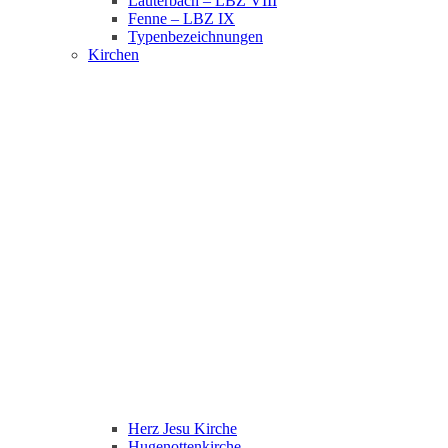
Lauterbach – LBZ VIII
Fenne – LBZ IX
Typenbezeichnungen
Kirchen
Herz Jesu Kirche
Hugenottenkirche