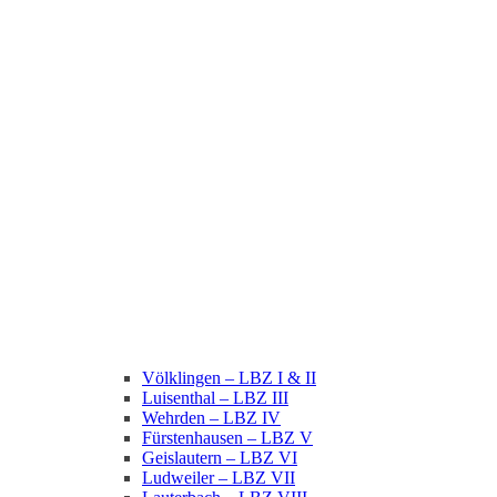
Völklingen – LBZ I & II
Luisenthal – LBZ III
Wehrden – LBZ IV
Fürstenhausen – LBZ V
Geislautern – LBZ VI
Ludweiler – LBZ VII