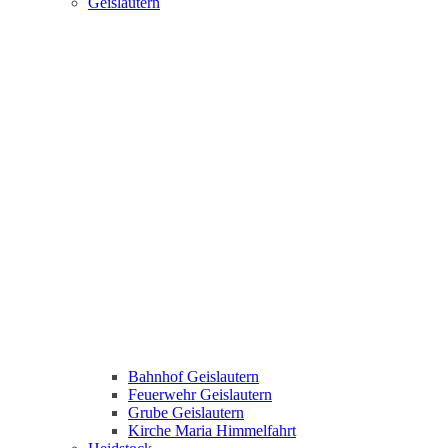
Geislautern
Bahnhof Geislautern
Feuerwehr Geislautern
Grube Geislautern
Kirche Maria Himmelfahrt