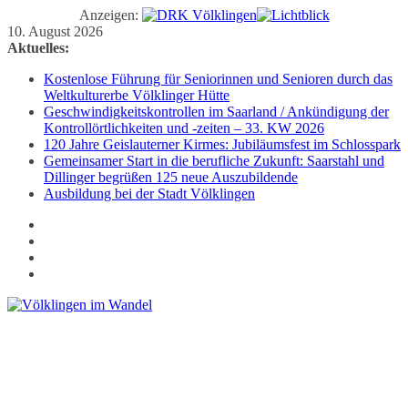
Anzeigen:
Zum
10. August 2026
Inhalt
Aktuelles:
springen
Kostenlose Führung für Seniorinnen und Senioren durch das
Weltkulturerbe Völklinger Hütte
Geschwindigkeitskontrollen im Saarland / Ankündigung der
Kontrollörtlichkeiten und -zeiten – 33. KW 2026
120 Jahre Geislauterner Kirmes: Jubiläumsfest im Schlosspark
Gemeinsamer Start in die berufliche Zukunft: Saarstahl und
Dillinger begrüßen 125 neue Auszubildende
Ausbildung bei der Stadt Völklingen