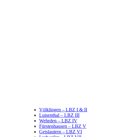
Völklingen – LBZ I & II
Luisenthal – LBZ III
Wehrden – LBZ IV
Fürstenhausen – LBZ V
Geislautern – LBZ VI