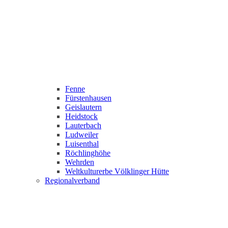
Fenne
Fürstenhausen
Geislautern
Heidstock
Lauterbach
Ludweiler
Luisenthal
Röchlinghöhe
Wehrden
Weltkulturerbe Völklinger Hütte
Regionalverband