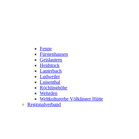
Fenne
Fürstenhausen
Geislautern
Heidstock
Lauterbach
Ludweiler
Luisenthal
Röchlinghöhe
Wehrden
Weltkulturerbe Völklinger Hütte
Regionalverband