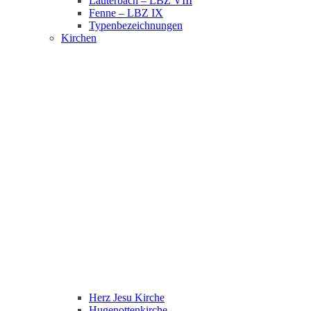
Lauterbach – LBZ VIII
Fenne – LBZ IX
Typenbezeichnungen
Kirchen
Herz Jesu Kirche
Hugenottenkirche