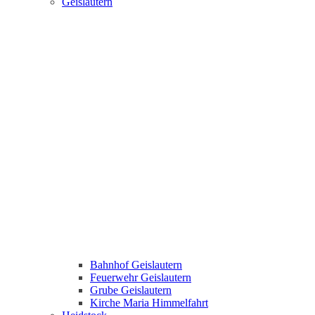
Geislautern
Bahnhof Geislautern
Feuerwehr Geislautern
Grube Geislautern
Kirche Maria Himmelfahrt