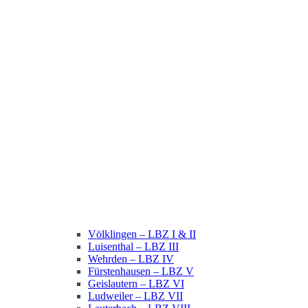
Völklingen – LBZ I & II
Luisenthal – LBZ III
Wehrden – LBZ IV
Fürstenhausen – LBZ V
Geislautern – LBZ VI
Ludweiler – LBZ VII