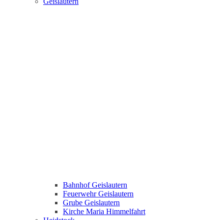
Geislautern
Bahnhof Geislautern
Feuerwehr Geislautern
Grube Geislautern
Kirche Maria Himmelfahrt