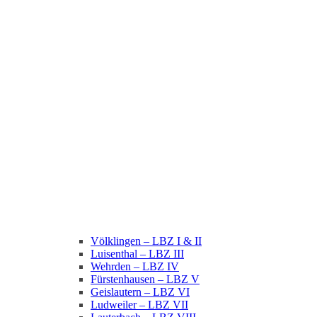
Völklingen – LBZ I & II
Luisenthal – LBZ III
Wehrden – LBZ IV
Fürstenhausen – LBZ V
Geislautern – LBZ VI
Ludweiler – LBZ VII