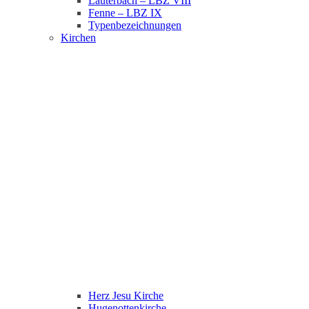
Lauterbach – LBZ VIII
Fenne – LBZ IX
Typenbezeichnungen
Kirchen
Herz Jesu Kirche
Hugenottenkirche