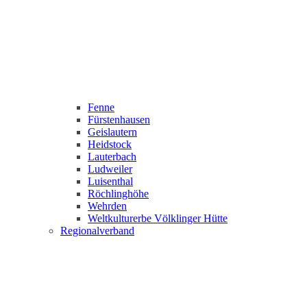
Fenne
Fürstenhausen
Geislautern
Heidstock
Lauterbach
Ludweiler
Luisenthal
Röchlinghöhe
Wehrden
Weltkulturerbe Völklinger Hütte
Regionalverband