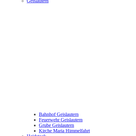
Geislautern
Bahnhof Geislautern
Feuerwehr Geislautern
Grube Geislautern
Kirche Maria Himmelfahrt