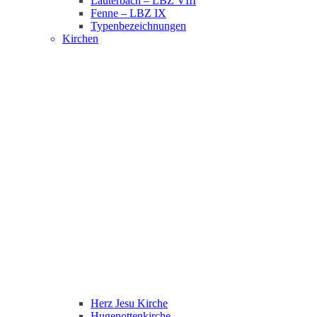
Lauterbach – LBZ VIII
Fenne – LBZ IX
Typenbezeichnungen
Kirchen
Herz Jesu Kirche
Hugenottenkirche