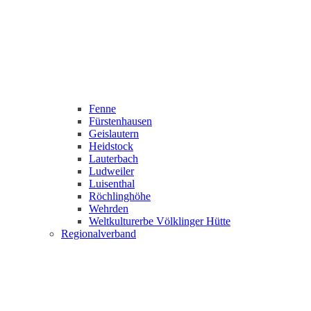
Fenne
Fürstenhausen
Geislautern
Heidstock
Lauterbach
Ludweiler
Luisenthal
Röchlinghöhe
Wehrden
Weltkulturerbe Völklinger Hütte
Regionalverband