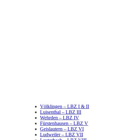
Völklingen – LBZ I & II
Luisenthal – LBZ III
Wehrden – LBZ IV
Fürstenhausen – LBZ V
Geislautern – LBZ VI
Ludweiler – LBZ VII