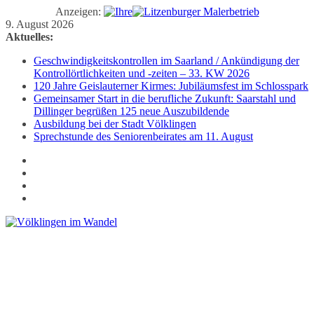
Anzeigen:
Zum
9. August 2026
Inhalt
Aktuelles:
springen
Geschwindigkeitskontrollen im Saarland / Ankündigung der
Kontrollörtlichkeiten und -zeiten – 33. KW 2026
120 Jahre Geislauterner Kirmes: Jubiläumsfest im Schlosspark
Gemeinsamer Start in die berufliche Zukunft: Saarstahl und
Dillinger begrüßen 125 neue Auszubildende
Ausbildung bei der Stadt Völklingen
Sprechstunde des Seniorenbeirates am 11. August