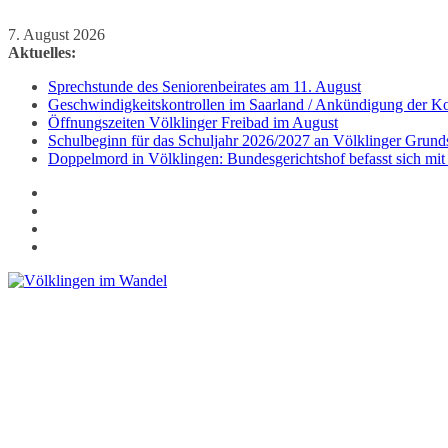
Zum
7. August 2026
Inhalt
Aktuelles:
springen
Sprechstunde des Seniorenbeirates am 11. August
Geschwindigkeitskontrollen im Saarland / Ankündigung der Kon
Öffnungszeiten Völklinger Freibad im August
Schulbeginn für das Schuljahr 2026/2027 an Völklinger Grund
Doppelmord in Völklingen: Bundesgerichtshof befasst sich mit