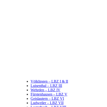
Völklingen – LBZ I & II
Luisenthal – LBZ III
Wehrden – LBZ IV
Fürstenhausen – LBZ V
Geislautern – LBZ VI
Ludweiler – LBZ VII