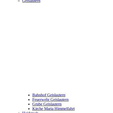
Geislautern
Bahnhof Geislautern
Feuerwehr Geislautern
Grube Geislautern
Kirche Maria Himmelfahrt