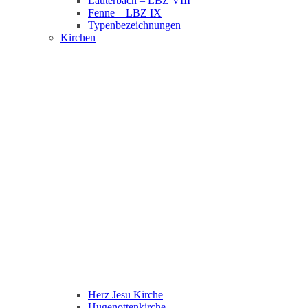
Lauterbach – LBZ VIII
Fenne – LBZ IX
Typenbezeichnungen
Kirchen
Herz Jesu Kirche
Hugenottenkirche