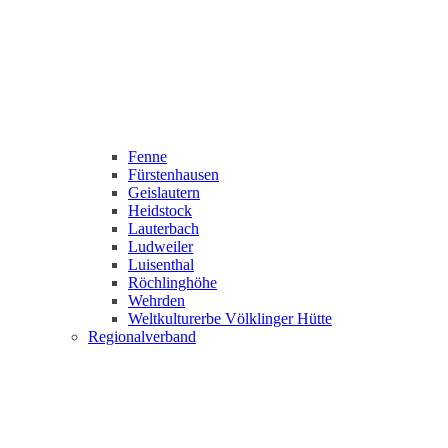
Fenne
Fürstenhausen
Geislautern
Heidstock
Lauterbach
Ludweiler
Luisenthal
Röchlinghöhe
Wehrden
Weltkulturerbe Völklinger Hütte
Regionalverband