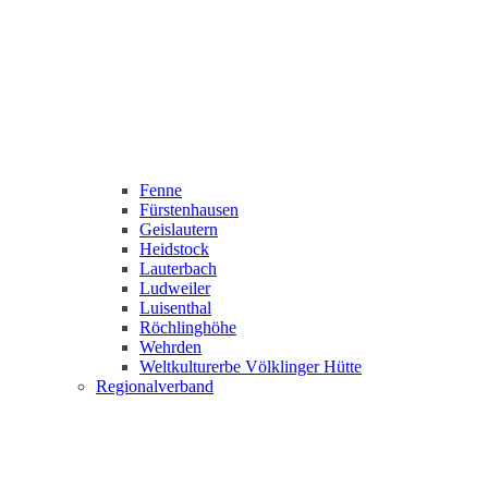
Fenne
Fürstenhausen
Geislautern
Heidstock
Lauterbach
Ludweiler
Luisenthal
Röchlinghöhe
Wehrden
Weltkulturerbe Völklinger Hütte
Regionalverband