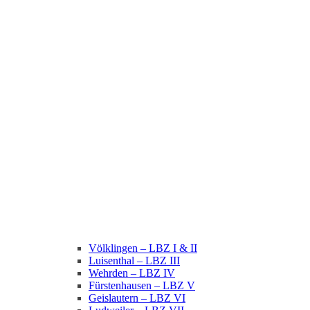
Völklingen – LBZ I & II
Luisenthal – LBZ III
Wehrden – LBZ IV
Fürstenhausen – LBZ V
Geislautern – LBZ VI