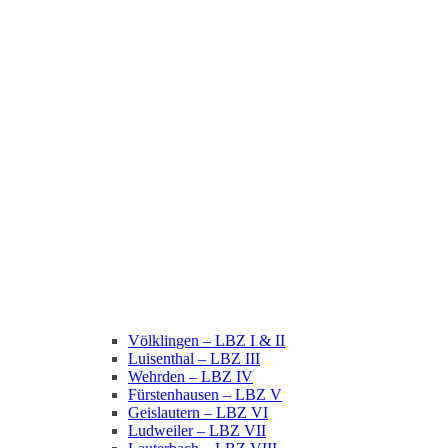
Völklingen – LBZ I & II
Luisenthal – LBZ III
Wehrden – LBZ IV
Fürstenhausen – LBZ V
Geislautern – LBZ VI
Ludweiler – LBZ VII