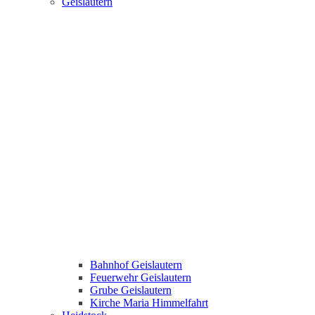
Geislautern
Bahnhof Geislautern
Feuerwehr Geislautern
Grube Geislautern
Kirche Maria Himmelfahrt