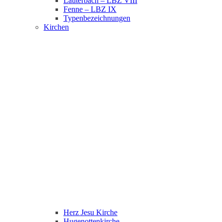
Lauterbach – LBZ VIII
Fenne – LBZ IX
Typenbezeichnungen
Kirchen
Herz Jesu Kirche
Hugenottenkirche