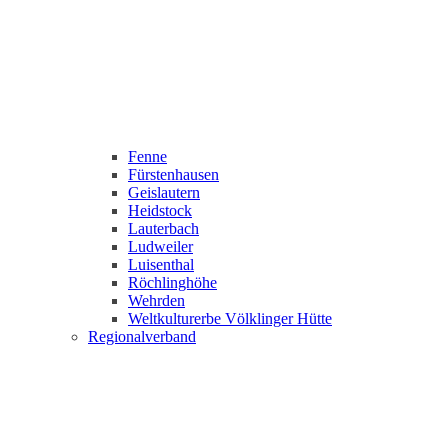
Fenne
Fürstenhausen
Geislautern
Heidstock
Lauterbach
Ludweiler
Luisenthal
Röchlinghöhe
Wehrden
Weltkulturerbe Völklinger Hütte
Regionalverband