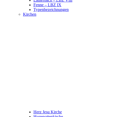
Lauterbach – LBZ VIII
Fenne – LBZ IX
Typenbezeichnungen
Kirchen
Herz Jesu Kirche
Hugenottenkirche