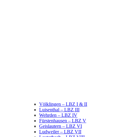
Völklingen – LBZ I & II
Luisenthal – LBZ III
Wehrden – LBZ IV
Fürstenhausen – LBZ V
Geislautern – LBZ VI
Ludweiler – LBZ VII