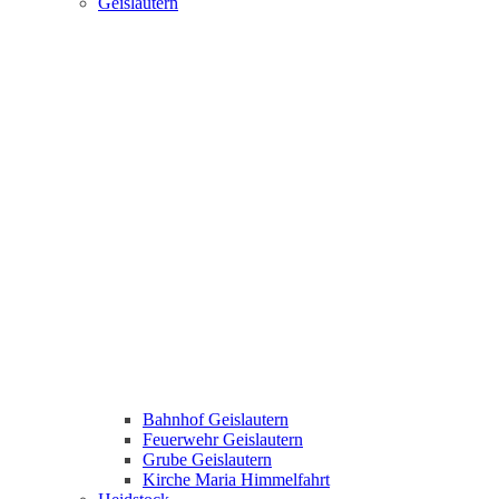
Geislautern
Bahnhof Geislautern
Feuerwehr Geislautern
Grube Geislautern
Kirche Maria Himmelfahrt