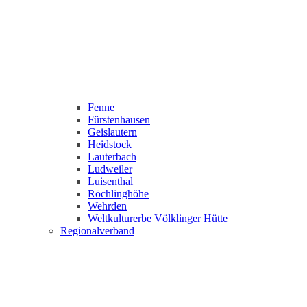
Fenne
Fürstenhausen
Geislautern
Heidstock
Lauterbach
Ludweiler
Luisenthal
Röchlinghöhe
Wehrden
Weltkulturerbe Völklinger Hütte
Regionalverband