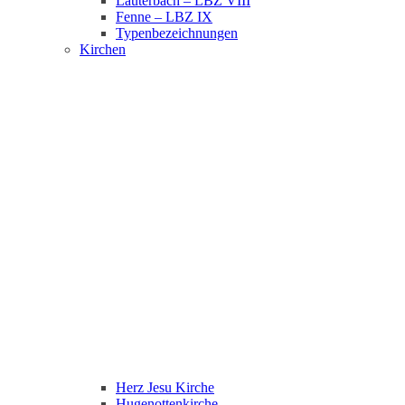
Lauterbach – LBZ VIII
Fenne – LBZ IX
Typenbezeichnungen
Kirchen
Herz Jesu Kirche
Hugenottenkirche