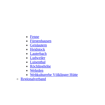
Fenne
Fürstenhausen
Geislautern
Heidstock
Lauterbach
Ludweiler
Luisenthal
Röchlinghöhe
Wehrden
Weltkulturerbe Völklinger Hütte
Regionalverband