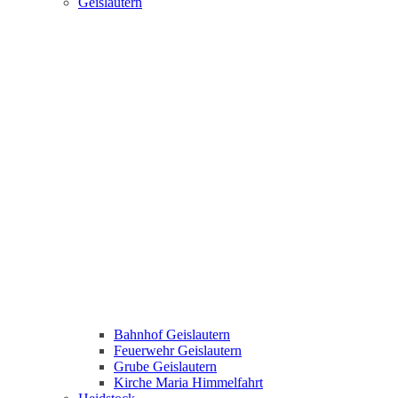
Geislautern
Bahnhof Geislautern
Feuerwehr Geislautern
Grube Geislautern
Kirche Maria Himmelfahrt