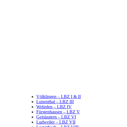
Völklingen – LBZ I & II
Luisenthal – LBZ III
Wehrden – LBZ IV
Fürstenhausen – LBZ V
Geislautern – LBZ VI
Ludweiler – LBZ VII