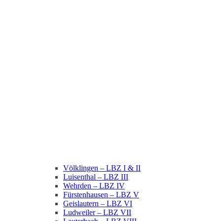
Völklingen – LBZ I & II
Luisenthal – LBZ III
Wehrden – LBZ IV
Fürstenhausen – LBZ V
Geislautern – LBZ VI
Ludweiler – LBZ VII