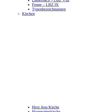
Lauterbach – LBZ VIII
Fenne – LBZ IX
Typenbezeichnungen
Kirchen
Herz Jesu Kirche
Hugenottenkirche