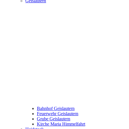
Geislautern
Bahnhof Geislautern
Feuerwehr Geislautern
Grube Geislautern
Kirche Maria Himmelfahrt