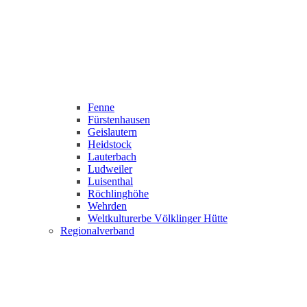
Fenne
Fürstenhausen
Geislautern
Heidstock
Lauterbach
Ludweiler
Luisenthal
Röchlinghöhe
Wehrden
Weltkulturerbe Völklinger Hütte
Regionalverband