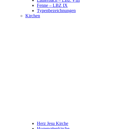
Lauterbach – LBZ VIII
Fenne – LBZ IX
Typenbezeichnungen
Kirchen
Herz Jesu Kirche
Hugenottenkirche