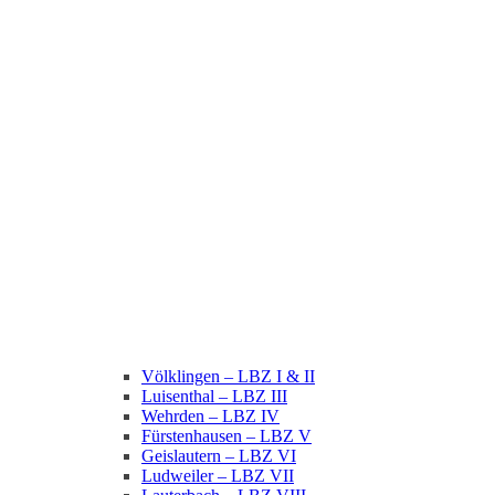
Völklingen – LBZ I & II
Luisenthal – LBZ III
Wehrden – LBZ IV
Fürstenhausen – LBZ V
Geislautern – LBZ VI
Ludweiler – LBZ VII