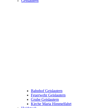
Geislautern
Bahnhof Geislautern
Feuerwehr Geislautern
Grube Geislautern
Kirche Maria Himmelfahrt