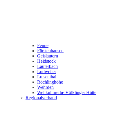
Fenne
Fürstenhausen
Geislautern
Heidstock
Lauterbach
Ludweiler
Luisenthal
Röchlinghöhe
Wehrden
Weltkulturerbe Völklinger Hütte
Regionalverband