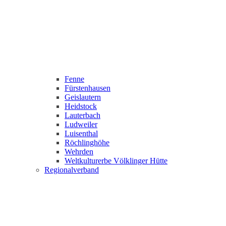
Fenne
Fürstenhausen
Geislautern
Heidstock
Lauterbach
Ludweiler
Luisenthal
Röchlinghöhe
Wehrden
Weltkulturerbe Völklinger Hütte
Regionalverband