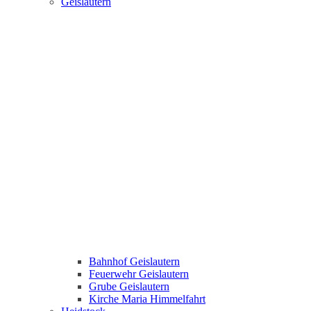
Geislautern
Bahnhof Geislautern
Feuerwehr Geislautern
Grube Geislautern
Kirche Maria Himmelfahrt