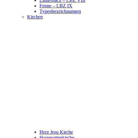
Lauterbach – LBZ VIII
Fenne – LBZ IX
Typenbezeichnungen
Kirchen
Herz Jesu Kirche
Hugenottenkirche