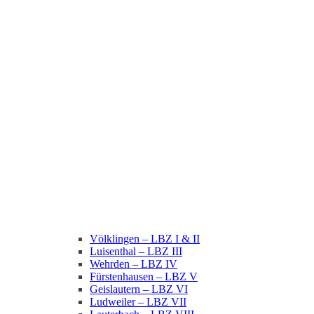
Völklingen – LBZ I & II
Luisenthal – LBZ III
Wehrden – LBZ IV
Fürstenhausen – LBZ V
Geislautern – LBZ VI
Ludweiler – LBZ VII