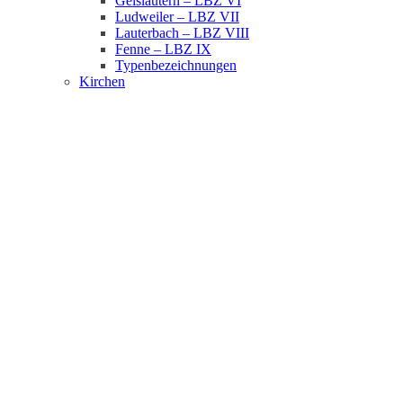
Geislautern – LBZ VI
Ludweiler – LBZ VII
Lauterbach – LBZ VIII
Fenne – LBZ IX
Typenbezeichnungen
Kirchen