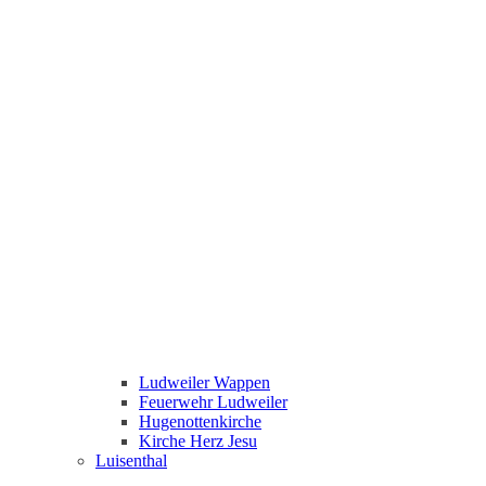
Ludweiler Wappen
Feuerwehr Ludweiler
Hugenottenkirche
Kirche Herz Jesu
Luisenthal