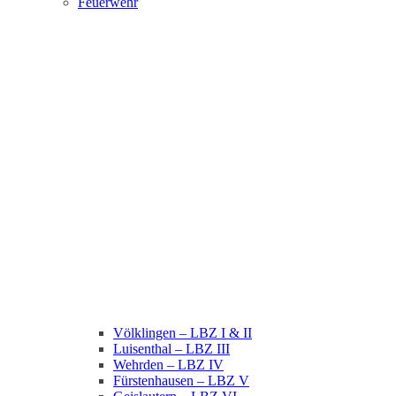
Feuerwehr
Völklingen – LBZ I & II
Luisenthal – LBZ III
Wehrden – LBZ IV
Fürstenhausen – LBZ V