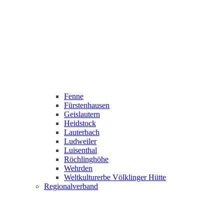
Fenne
Fürstenhausen
Geislautern
Heidstock
Lauterbach
Ludweiler
Luisenthal
Röchlinghöhe
Wehrden
Weltkulturerbe Völklinger Hütte
Regionalverband