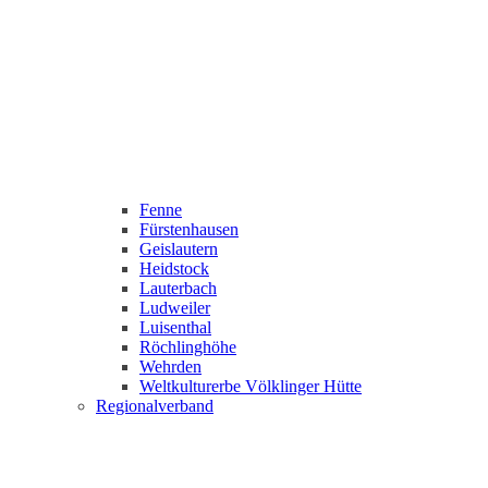
Fenne
Fürstenhausen
Geislautern
Heidstock
Lauterbach
Ludweiler
Luisenthal
Röchlinghöhe
Wehrden
Weltkulturerbe Völklinger Hütte
Regionalverband