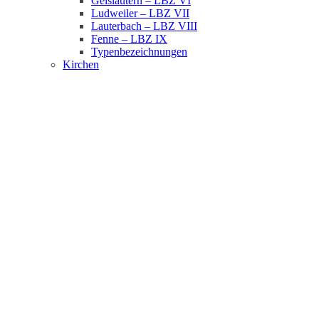
Geislautern – LBZ VI
Ludweiler – LBZ VII
Lauterbach – LBZ VIII
Fenne – LBZ IX
Typenbezeichnungen
Kirchen