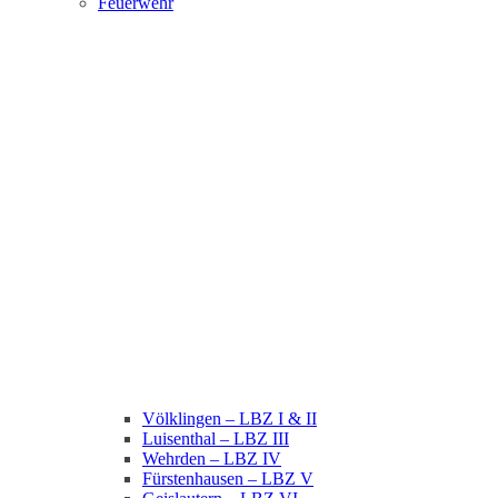
Feuerwehr
Völklingen – LBZ I & II
Luisenthal – LBZ III
Wehrden – LBZ IV
Fürstenhausen – LBZ V