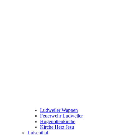
Ludweiler Wappen
Feuerwehr Ludweiler
Hugenottenkirche
Kirche Herz Jesu
Luisenthal