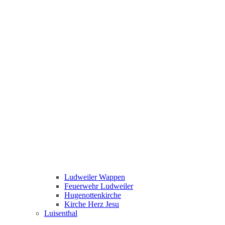
Ludweiler Wappen
Feuerwehr Ludweiler
Hugenottenkirche
Kirche Herz Jesu
Luisenthal