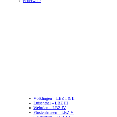
Feuerwehr
Völklingen – LBZ I & II
Luisenthal – LBZ III
Wehrden – LBZ IV
Fürstenhausen – LBZ V