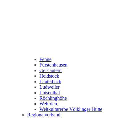
Fenne
Fürstenhausen
Geislautern
Heidstock
Lauterbach
Ludweiler
Luisenthal
Röchlinghöhe
Wehrden
Weltkulturerbe Völklinger Hütte
Regionalverband