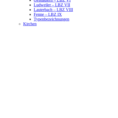
Geislautern – LBZ VI
Ludweiler – LBZ VII
Lauterbach – LBZ VIII
Fenne – LBZ IX
Typenbezeichnungen
Kirchen