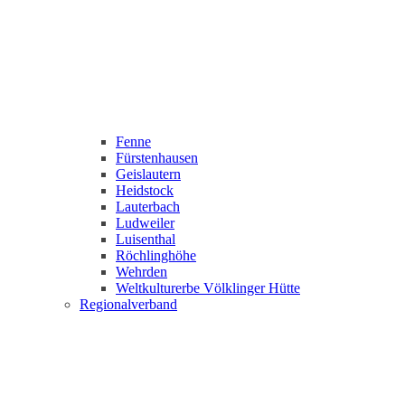
Fenne
Fürstenhausen
Geislautern
Heidstock
Lauterbach
Ludweiler
Luisenthal
Röchlinghöhe
Wehrden
Weltkulturerbe Völklinger Hütte
Regionalverband