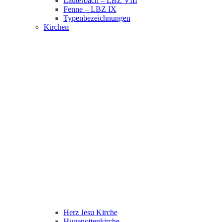
Lauterbach – LBZ VIII
Fenne – LBZ IX
Typenbezeichnungen
Kirchen
Herz Jesu Kirche
Hugenottenkirche