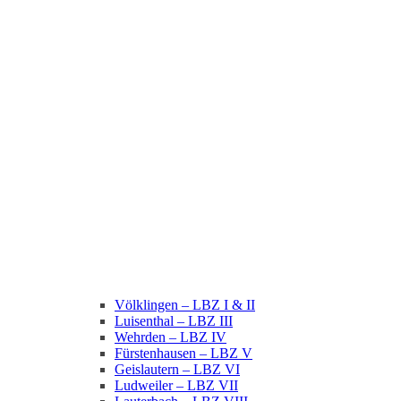
Völklingen – LBZ I & II
Luisenthal – LBZ III
Wehrden – LBZ IV
Fürstenhausen – LBZ V
Geislautern – LBZ VI
Ludweiler – LBZ VII