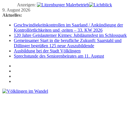
Anzeigen:
Zum
9. August 2026
Inhalt
Aktuelles:
springen
Geschwindigkeitskontrollen im Saarland / Ankündigung der
Kontrollörtlichkeiten und -zeiten – 33. KW 2026
120 Jahre Geislauterner Kirmes: Jubiläumsfest im Schlosspark
Gemeinsamer Start in die berufliche Zukunft: Saarstahl und
Dillinger begrüßen 125 neue Auszubildende
Ausbildung bei der Stadt Völklingen
Sprechstunde des Seniorenbeirates am 11. August