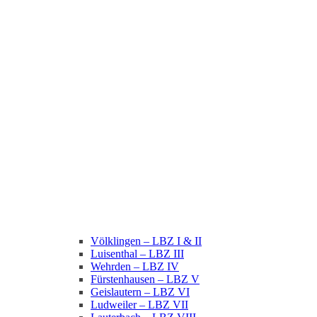
Völklingen – LBZ I & II
Luisenthal – LBZ III
Wehrden – LBZ IV
Fürstenhausen – LBZ V
Geislautern – LBZ VI
Ludweiler – LBZ VII