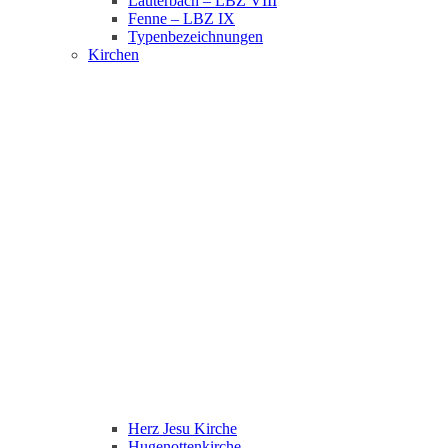
Lauterbach – LBZ VIII
Fenne – LBZ IX
Typenbezeichnungen
Kirchen
Herz Jesu Kirche
Hugenottenkirche