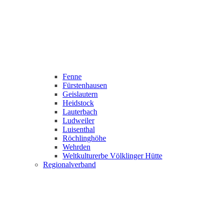
Fenne
Fürstenhausen
Geislautern
Heidstock
Lauterbach
Ludweiler
Luisenthal
Röchlinghöhe
Wehrden
Weltkulturerbe Völklinger Hütte
Regionalverband