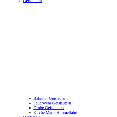
Geislautern
Bahnhof Geislautern
Feuerwehr Geislautern
Grube Geislautern
Kirche Maria Himmelfahrt