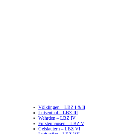
Völklingen – LBZ I & II
Luisenthal – LBZ III
Wehrden – LBZ IV
Fürstenhausen – LBZ V
Geislautern – LBZ VI