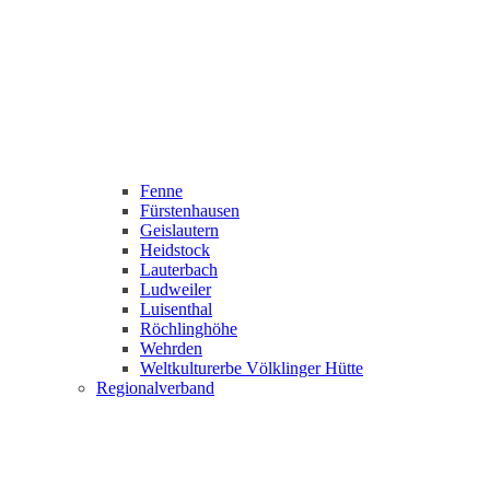
Fenne
Fürstenhausen
Geislautern
Heidstock
Lauterbach
Ludweiler
Luisenthal
Röchlinghöhe
Wehrden
Weltkulturerbe Völklinger Hütte
Regionalverband