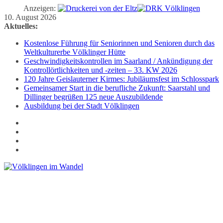
Anzeigen:
Zum
10. August 2026
Inhalt
Aktuelles:
springen
Kostenlose Führung für Seniorinnen und Senioren durch das
Weltkulturerbe Völklinger Hütte
Geschwindigkeitskontrollen im Saarland / Ankündigung der
Kontrollörtlichkeiten und -zeiten – 33. KW 2026
120 Jahre Geislauterner Kirmes: Jubiläumsfest im Schlosspark
Gemeinsamer Start in die berufliche Zukunft: Saarstahl und
Dillinger begrüßen 125 neue Auszubildende
Ausbildung bei der Stadt Völklingen