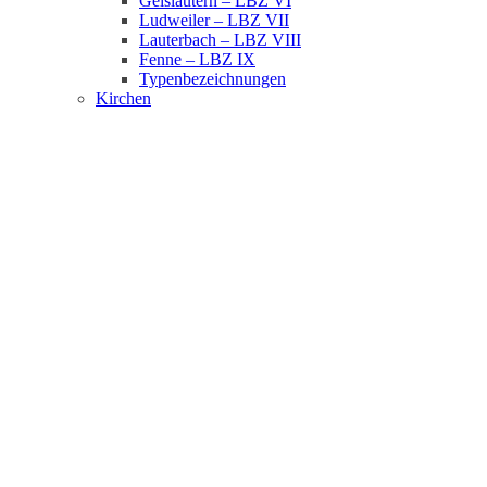
Geislautern – LBZ VI
Ludweiler – LBZ VII
Lauterbach – LBZ VIII
Fenne – LBZ IX
Typenbezeichnungen
Kirchen