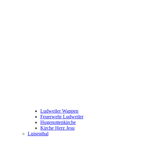
Ludweiler Wappen
Feuerwehr Ludweiler
Hugenottenkirche
Kirche Herz Jesu
Luisenthal