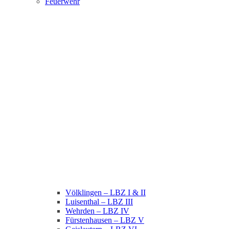
Feuerwehr
Völklingen – LBZ I & II
Luisenthal – LBZ III
Wehrden – LBZ IV
Fürstenhausen – LBZ V