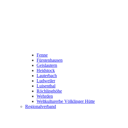
Fenne
Fürstenhausen
Geislautern
Heidstock
Lauterbach
Ludweiler
Luisenthal
Röchlinghöhe
Wehrden
Weltkulturerbe Völklinger Hütte
Regionalverband