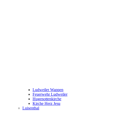
Ludweiler Wappen
Feuerwehr Ludweiler
Hugenottenkirche
Kirche Herz Jesu
Luisenthal