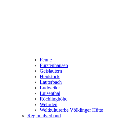
Fenne
Fürstenhausen
Geislautern
Heidstock
Lauterbach
Ludweiler
Luisenthal
Röchlinghöhe
Wehrden
Weltkulturerbe Völklinger Hütte
Regionalverband