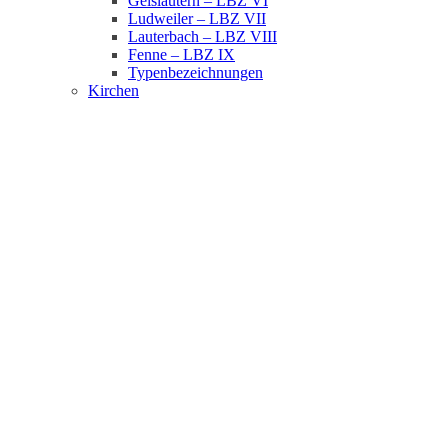
Geislautern – LBZ VI
Ludweiler – LBZ VII
Lauterbach – LBZ VIII
Fenne – LBZ IX
Typenbezeichnungen
Kirchen