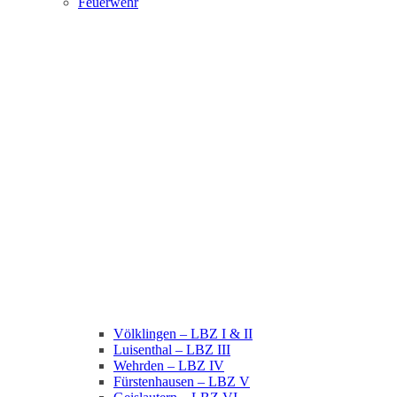
Feuerwehr
Völklingen – LBZ I & II
Luisenthal – LBZ III
Wehrden – LBZ IV
Fürstenhausen – LBZ V