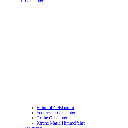
Geislautern
Bahnhof Geislautern
Feuerwehr Geislautern
Grube Geislautern
Kirche Maria Himmelfahrt