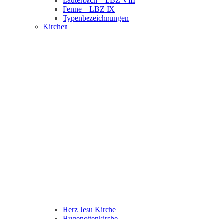
Lauterbach – LBZ VIII
Fenne – LBZ IX
Typenbezeichnungen
Kirchen
Herz Jesu Kirche
Hugenottenkirche