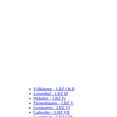
Völklingen – LBZ I & II
Luisenthal – LBZ III
Wehrden – LBZ IV
Fürstenhausen – LBZ V
Geislautern – LBZ VI
Ludweiler – LBZ VII