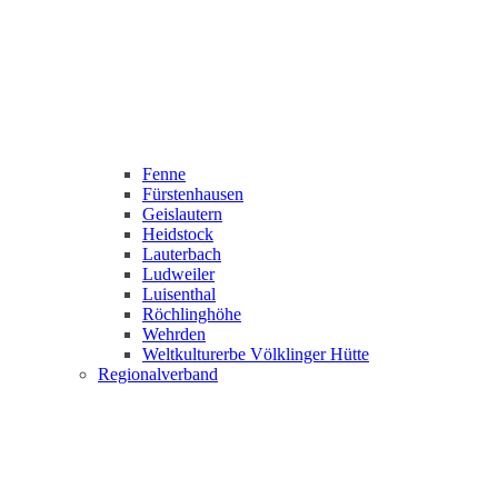
Fenne
Fürstenhausen
Geislautern
Heidstock
Lauterbach
Ludweiler
Luisenthal
Röchlinghöhe
Wehrden
Weltkulturerbe Völklinger Hütte
Regionalverband