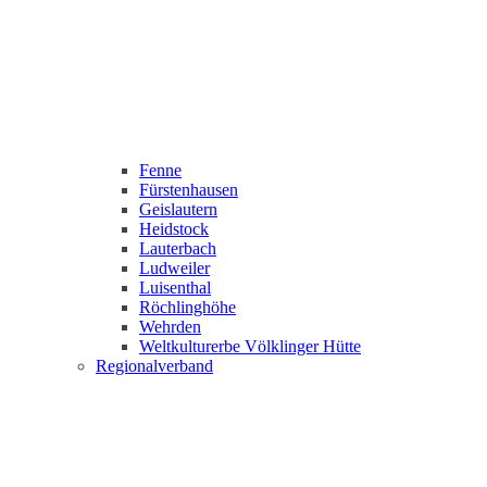
Fenne
Fürstenhausen
Geislautern
Heidstock
Lauterbach
Ludweiler
Luisenthal
Röchlinghöhe
Wehrden
Weltkulturerbe Völklinger Hütte
Regionalverband