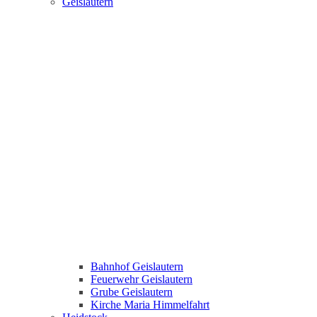
Geislautern
Bahnhof Geislautern
Feuerwehr Geislautern
Grube Geislautern
Kirche Maria Himmelfahrt