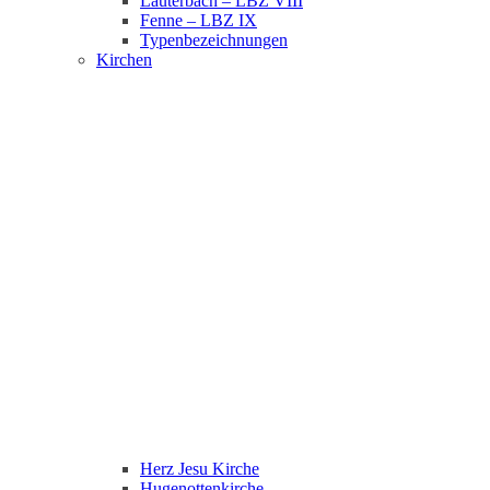
Lauterbach – LBZ VIII
Fenne – LBZ IX
Typenbezeichnungen
Kirchen
Herz Jesu Kirche
Hugenottenkirche