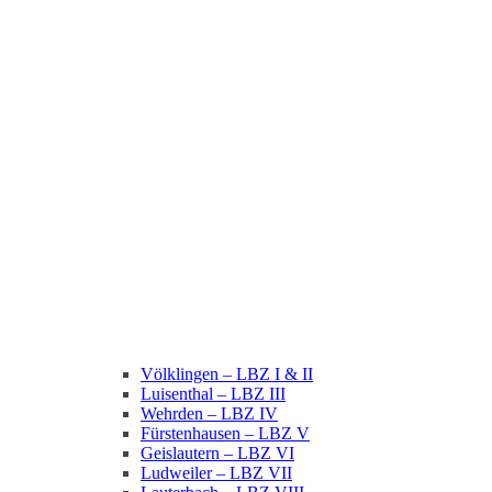
Völklingen – LBZ I & II
Luisenthal – LBZ III
Wehrden – LBZ IV
Fürstenhausen – LBZ V
Geislautern – LBZ VI
Ludweiler – LBZ VII