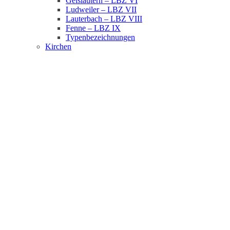
Geislautern – LBZ VI
Ludweiler – LBZ VII
Lauterbach – LBZ VIII
Fenne – LBZ IX
Typenbezeichnungen
Kirchen