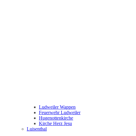
Ludweiler Wappen
Feuerwehr Ludweiler
Hugenottenkirche
Kirche Herz Jesu
Luisenthal