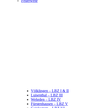
Feuerwehr
Völklingen – LBZ I & II
Luisenthal – LBZ III
Wehrden – LBZ IV
Fürstenhausen – LBZ V