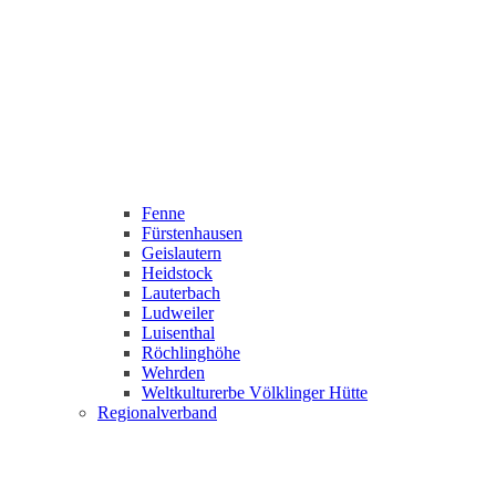
Fenne
Fürstenhausen
Geislautern
Heidstock
Lauterbach
Ludweiler
Luisenthal
Röchlinghöhe
Wehrden
Weltkulturerbe Völklinger Hütte
Regionalverband