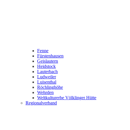
Fenne
Fürstenhausen
Geislautern
Heidstock
Lauterbach
Ludweiler
Luisenthal
Röchlinghöhe
Wehrden
Weltkulturerbe Völklinger Hütte
Regionalverband