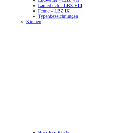
Ludweiler – LBZ VII
Lauterbach – LBZ VIII
Fenne – LBZ IX
Typenbezeichnungen
Kirchen
Herz Jesu Kirche