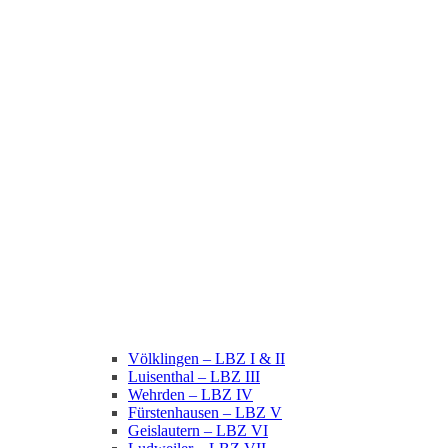
Völklingen – LBZ I & II
Luisenthal – LBZ III
Wehrden – LBZ IV
Fürstenhausen – LBZ V
Geislautern – LBZ VI